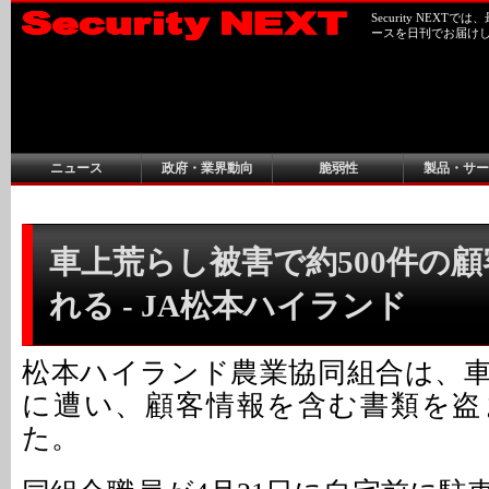
Security NEX
ースを日刊でお届け
ニュース
政府・業界動向
脆弱性
製品・サー
車上荒らし被害で約500件の
れる - JA松本ハイランド
松本ハイランド農業協同組合は、
に遭い、顧客情報を含む書類を盗
た。