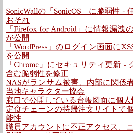
SonicWallの「SonicOS」に脆弱性
おそれ
「Firefox for Android」に情報
が公開
「WordPress」のログイン画面にXS
を公開
「Chrome」にセキュリティ更新 -
含む脆弱性を修正
NASがランサム被害、内部に関係者
当地キャラクター協会
窓口で公開している台帳図面に個人情
定食チェーンの持帰注文サイトで
能性
職員アカウントに不正アクセス、