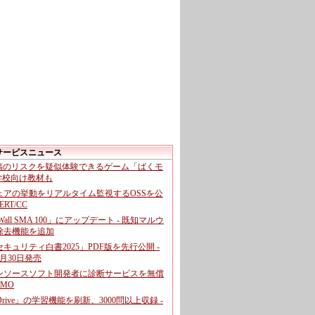
サービスニュース
投稿のリスクを疑似体験できるゲーム「ばくモ
 学校向け教材も
ェアの挙動をリアルタイム監視するOSSを公
CERT/CC
cWall SMA 100」にアップデート - 既知マルウ
除去機能を追加
キュリティ白書2025」PDF版を先行公開 -
月30日発売
ンソースソフト開発者に診断サービスを無償
GMO
pDrive」の学習機能を刷新、3000問以上収録 -