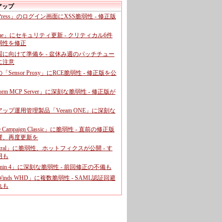
アップ
dPress」のログイン画面にXSS脆弱性 - 修正版
ome」にセキュリティ更新 - クリティカル6件
弱性を修正
暇に向けて準備を - 盆休み週のパッチチュー
に注意
leの「Sensor Proxy」にRCE脆弱性 - 修正版を公
aform MCP Server」に深刻な脆弱性 - 修正版が
ップ運用管理製品「Veeam ONE」に深刻な
e Campaign Classic」に脆弱性 - 直前の修正版
響、再度更新を
entral」に脆弱性、ホットフィクスが公開 - す
用も
dmin 4」に深刻な脆弱性 - 前回修正の不備も
rWinds WHD」に複数脆弱性 - SAML認証回避
れも