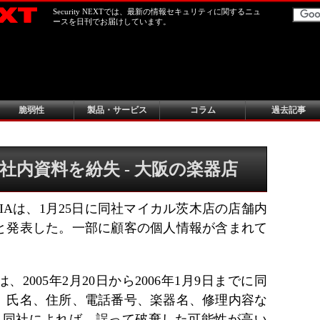
Security NEXTでは、最新の情報セキュリティに関するニュ
ースを日刊でお届けしています。
脆弱性
製品・サービス
コラム
過去記事
社内資料を紛失 - 大阪の楽器店
IAは、1月25日に同社マイカル茨木店の店舗内
と発表した。一部に顧客の個人情報が含まれて
2005年2月20日から2006年1月9日までに同
。氏名、住所、電話番号、楽器名、修理内容な
た。同社によれば、誤って破棄した可能性が高い