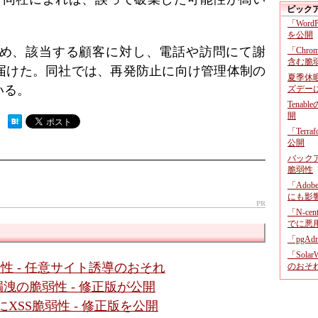
ピック
「Wor
を公開
め、該当する顧客に対し、電話や訪問にて謝
「Chr
含む脆
届けた。同社では、再発防止に向け管理体制の
夏季休
いる。
ズデー
Tenab
開
 ）
「Terr
公開
バックア
脆弱性
「Adob
にも影
PR
「N-c
でに悪
「pgA
「Sola
に脆弱性 - 任意サイト誘導のおそれ
のおそ
」に情報漏洩の脆弱性 - 修正版が公開
面にXSS脆弱性 - 修正版を公開