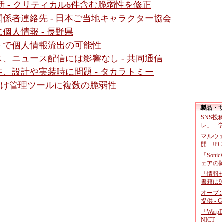
新 - クリティカル6件含む脆弱性を修正
関係者連絡先 - 日本ご当地キャラクター協会
個人情報 - 長野県
トで個人情報流出の可能性
、ニュース配信には影響なし - 共同通信
、設計や実装時に問題 - タカラトミー
ダ向け管理ツールに複数の脆弱性
製品・
SNS
レ」 -
マルウ
開 - JP
「Soni
ェアの
「情報セ
書籍は9
オープ
提供 - 
「War
NICT