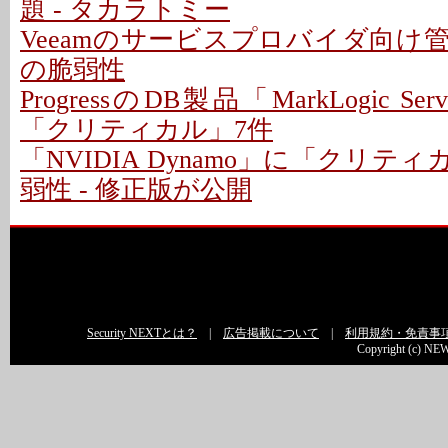
題 - タカラトミー
Veeamのサービスプロバイダ向け
の脆弱性
ProgressのDB製品「MarkLogic S
「クリティカル」7件
「NVIDIA Dynamo」に「クリテ
弱性 - 修正版が公開
Security NEXTとは？
|
広告掲載について
|
利用規約・免責事
Copyright (c) NEW