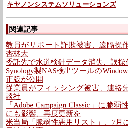
キヤノンシステムソリューションズ
関連記事
教員がサポート詐欺被害、遠隔操作P
杏林大
委託先で水道検針データ消失、誤操作
Synology製NAS検出ツールのWindo
正版が公開
従業員がフィッシング被害、連絡先情
談社
「Adobe Campaign Classic」に
にも影響、再度更新を
米当局「脆弱性悪用リスト」、7月に26