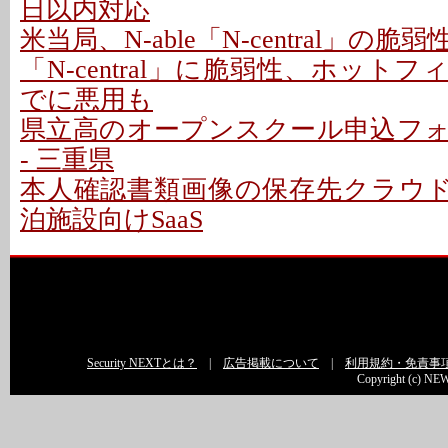
日以内対応
米当局、N-able「N-central」の
「N-central」に脆弱性、ホットフ
でに悪用も
県立高のオープンスクール申込フ
- 三重県
本人確認書類画像の保存先クラウドに
泊施設向けSaaS
Security NEXTとは？
|
広告掲載について
|
利用規約・免責事
Copyright (c) NEW