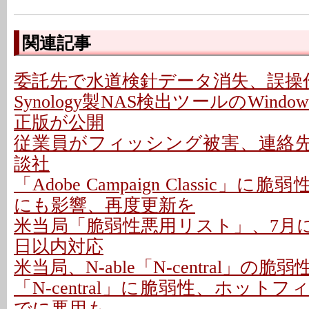
関連記事
委託先で水道検針データ消失、誤操作
Synology製NAS検出ツールのWindo
正版が公開
従業員がフィッシング被害、連絡先情
談社
「Adobe Campaign Classic」に
にも影響、再度更新を
米当局「脆弱性悪用リスト」、7月に26
日以内対応
米当局、N-able「N-central」の
「N-central」に脆弱性、ホットフ
でに悪用も