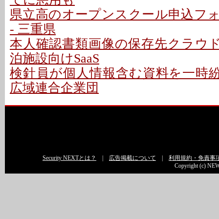
県立高のオープンスクール申込フ
- 三重県
本人確認書類画像の保存先クラウドに
泊施設向けSaaS
検針員が個人情報含む資料を一時紛失
広域連合企業団
Security NEXTとは？
|
広告掲載について
|
利用規約・免責事
Copyright (c) NEW