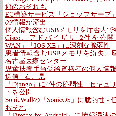
避のおそれも
EC構築サービス「ショップサーブ
の情報が流出
個人情報含むUSBメモリを庁舎内で紛
Cisco、アドバイザリ12件を公開 - 「C
WAN」「IOS XE」に深刻な脆弱性
患者情報含むUSBメモリを紛失、座
名古屋医療センター
児童扶養手当受給資格者の個人情
送信 - 石川県
「Django」に4件の脆弱性 - セキ
トを公開
SonicWallの「SonicOS」に脆弱性
おそれ
「Firefox for Android」に情報