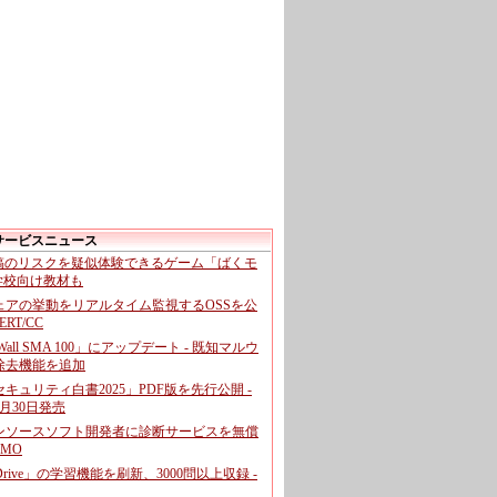
サービスニュース
投稿のリスクを疑似体験できるゲーム「ばくモ
 学校向け教材も
ェアの挙動をリアルタイム監視するOSSを公
CERT/CC
cWall SMA 100」にアップデート - 既知マルウ
除去機能を追加
キュリティ白書2025」PDF版を先行公開 -
月30日発売
ンソースソフト開発者に診断サービスを無償
GMO
pDrive」の学習機能を刷新、3000問以上収録 -