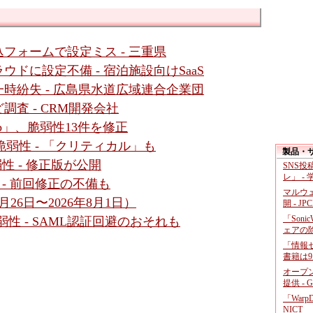
フォームで設定ミス - 三重県
ドに設定不備 - 宿泊施設向けSaaS
時紛失 - 広島県水道広域連合企業団
査 - CRM開発会社
b」、脆弱性13件を修正
4件の脆弱性 - 「クリティカル」も
製品・
脆弱性 - 修正版が公開
SNS
レ」 -
性 - 前回修正の不備も
マルウ
26日〜2026年8月1日）
開 - JP
「Soni
数脆弱性 - SAML認証回避のおそれも
ェアの
「情報セ
書籍は9
オープ
提供 - 
「War
NICT