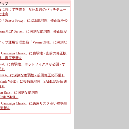
アップ
暇に向けて準備を - 盆休み週のパッチチュー
に注意
leの「Sensor Proxy」にRCE脆弱性 - 修正版を公
aform MCP Server」に深刻な脆弱性 - 修正版が
ップ運用管理製品「Veeam ONE」に深刻な
e Campaign Classic」に脆弱性 - 直前の修正版
響、再度更新を
entral」に脆弱性、ホットフィクスが公開 - す
用も
dmin 4」に深刻な脆弱性 - 前回修正の不備も
rWinds WHD」に複数脆弱性 - SAML認証回避
れも
 on Rails」に深刻な脆弱性
ails2Shell」
e Campaign Classic」に悪用リスク高い脆弱性
に更新を