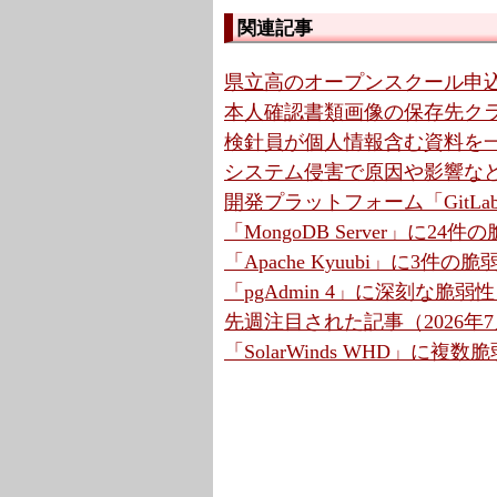
関連記事
県立高のオープンスクール申込
本人確認書類画像の保存先クラウ
検針員が個人情報含む資料を一
システム侵害で原因や影響など調
開発プラットフォーム「GitLa
「MongoDB Server」に2
「Apache Kyuubi」に3件の
「pgAdmin 4」に深刻な脆弱
先週注目された記事（2026年7月
「SolarWinds WHD」に複