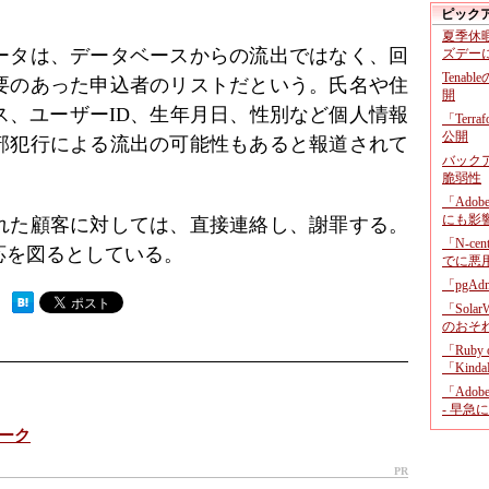
ピック
夏季休
ータは、データベースからの流出ではなく、回
ズデー
Tenab
要のあった申込者のリストだという。氏名や住
開
ス、ユーザーID、生年月日、性別など個人情報
「Terr
公開
部犯行による流出の可能性もあると報道されて
バックア
脆弱性
「Adob
にも影
れた顧客に対しては、直接連絡し、謝罪する。
「N-c
応を図るとしている。
でに悪
「pgA
 ）
「Sola
のおそ
「Ruby
「KindaR
「Adob
- 早急
ーク
PR