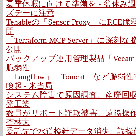
夏季休暇に向けて準備を - 盆休み
ズデーに注意
Tenableの「Sensor Proxy」にRC
開
「Terraform MCP Server」に深
公開
バックアップ運用管理製品「Veeam
脆弱性
「Langflow」「Tomcat」など脆
喚起 - 米当局
システム障害で原因調査、産廃回収は
発工業
教員がサポート詐欺被害、遠隔操作P
杏林大
委託先で水道検針データ消失、誤操作