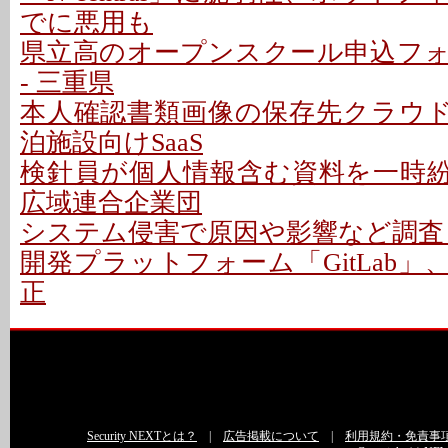
でに悪用も
県立高のオープンスクール申込フ
- 三重県
本人確認書類画像の保存先クラウドに
泊施設向けSaaS
検針員が個人情報含む資料を一時紛失
広域連合企業団
システム侵害で原因や影響など調査 -
開発プラットフォーム「GitLab」
正
Security NEXTとは？
|
広告掲載について
|
利用規約・免責事