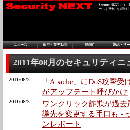
Security NEX
ースを日刊でお届け
ニュース
政府・業界動向
脆弱性
製品・サー
2011年08月のセキュリティ
2011/08/31
「Apache」にDoS攻撃受け
がアップデート呼びかけ
2011/08/31
ワンクリック詐欺が過去
導先を変更する手口も -
ンレポート