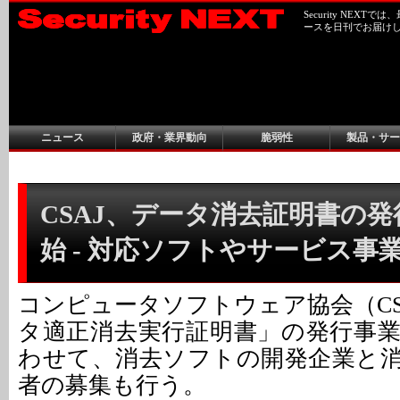
Security NEX
ースを日刊でお届け
ニュース
政府・業界動向
脆弱性
製品・サー
CSAJ、データ消去証明書の
始 - 対応ソフトやサービス事
コンピュータソフトウェア協会（CS
タ適正消去実行証明書」の発行事
わせて、消去ソフトの開発企業と
者の募集も行う。