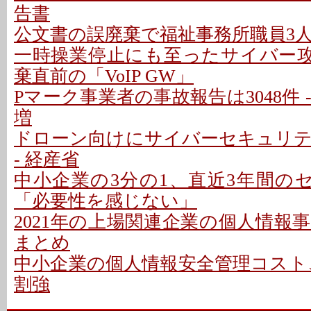
告書
公文書の誤廃棄で福祉事務所職員3人を
一時操業停止にも至ったサイバー攻撃
棄直前の「VoIP GW」
Pマーク事業者の事故報告は3048件 -
増
ドローン向けにサイバーセキュリ
- 経産省
中小企業の3分の1、直近3年間のセ
「必要性を感じない」
2021年の上場関連企業の個人情報事故は
まとめ
中小企業の個人情報安全管理コスト、
割強