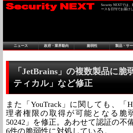
Security NEX
ースを日刊でお届け
ニュース
政府・業界動向
脆弱性
製品・サー
「JetBrains」の複数製品に脆
ティカル」など修正
また「YouTrack」に関しても、「
理者権限の取得が可能となる脆弱性「
50242」を修正。あわせて認証の
6件の脆弱性に対処している。