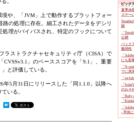
いる。
ピック
夏季休
行環境や、「JVM」上で動作するプラットフォー
ズデー
Tenab
olve」経路の処理に存在。細工されたデータをデシリ
開
証処理がバイパスされ、特定のフックについて
「Terr
公開
。
バックア
脆弱性
フラストラクチャセキュリティ庁（CISA）で
「Adob
にも影
VSSv3.1」のベーススコアを「9.1」、重要
「N-c
al）」と評価している。
でに悪
「pgA
6年5月31日にリリースした「同1.1.0」以降へ
「Sola
のおそ
けている。
「Ruby
「KindaR
 ）
「Adob
- 早急