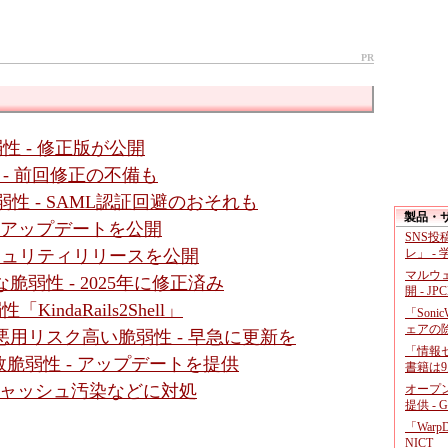
PR
脆弱性 - 修正版が公開
性 - 前回修正の不備も
数脆弱性 - SAML認証回避のおそれも
製品・
- アップデートを公開
SNS
レ」 -
セキュリティリリースを公開
マルウ
に深刻な脆弱性 - 2025年に修正済み
開 - JP
「KindaRails2Shell」
「Soni
ェアの
ssic」に悪用リスク高い脆弱性 - 早急に更新を
「情報セ
脆弱性 - アップデートを提供
書籍は9
- キャッシュ汚染などに対処
オープ
提供 - 
「War
NICT