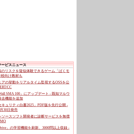
サービスニュース
投稿のリスクを疑似体験できるゲーム「ばくモ
 学校向け教材も
ェアの挙動をリアルタイム監視するOSSを公
CERT/CC
cWall SMA 100」にアップデート - 既知マルウ
除去機能を追加
キュリティ白書2025」PDF版を先行公開 -
月30日発売
ンソースソフト開発者に診断サービスを無償
GMO
pDrive」の学習機能を刷新、3000問以上収録 -