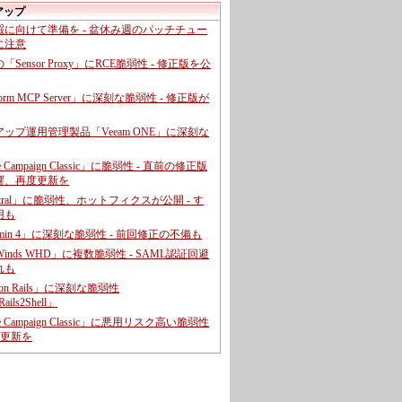
アップ
暇に向けて準備を - 盆休み週のパッチチュー
に注意
leの「Sensor Proxy」にRCE脆弱性 - 修正版を公
aform MCP Server」に深刻な脆弱性 - 修正版が
ップ運用管理製品「Veeam ONE」に深刻な
e Campaign Classic」に脆弱性 - 直前の修正版
響、再度更新を
entral」に脆弱性、ホットフィクスが公開 - す
用も
dmin 4」に深刻な脆弱性 - 前回修正の不備も
rWinds WHD」に複数脆弱性 - SAML認証回避
れも
 on Rails」に深刻な脆弱性
ails2Shell」
e Campaign Classic」に悪用リスク高い脆弱性
に更新を