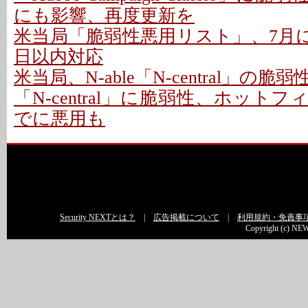
にも影響、再度更新を
米当局「脆弱性悪用リスト」、7月に26
日以内対応
米当局、N-able「N-central」の
「N-central」に脆弱性、ホットフ
でに悪用も
Security NEXTとは？
|
広告掲載について
|
利用規約・免責事
Copyright (c) NEW