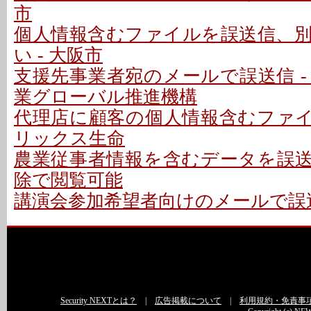
市
個人情報含むファイルを誤送信、
い - 大阪市
支援先事業者宛のメールで誤送信 -
業グローバル推進機構
代理店に顧客の個人情報含むファイル
リックス生命
農業従事者情報を含むデータを誤送信
除で閲覧可能
講演会参加希望者向けのメールで誤送
Security NEXTとは？
|
広告掲載について
|
利用規約・免責事