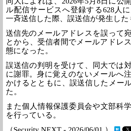
同大によれば、2026年5月8日に
ル配信サービスへ登録する628人
一斉送信した際、誤送信が発生した
送信先のメールアドレスを誤って
とから、受信者間でメールアドレ
態になった。
誤送信の判明を受けて、同大では
に謝罪。身に覚えのないメールへ
かけるとともに、誤送信したメー
た。
また個人情報保護委員会や文部科
を行っている。
（Security NEXT - 2026/06/01 ）