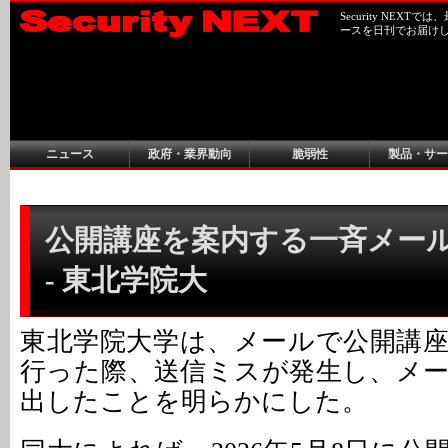
Security NEX
ースを日刊でお届け
ニュース
政府・業界動向
脆弱性
製品・サー
公開講座を案内する一斉メー
- 東北学院大
東北学院大学は、メールで公開講
行った際、送信ミスが発生し、メ
出したことを明らかにした。