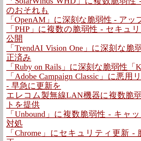
「SolarWinds WHD」に複数脆弱性
のおそれも
「OpenAM」に深刻な脆弱性 - ア
「PHP」に複数の脆弱性 - セキ
公開
「TrendAI Vision One」に深刻な脆
正済み
「Ruby on Rails」に深刻な脆弱性「Kind
「Adobe Campaign Classic」
- 早急に更新を
エレコム製無線LAN機器に複数脆弱
トを提供
「Unbound」に複数脆弱性 - キ
対処
「Chrome」にセキュリティ更新 - 