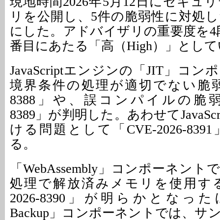
現地時間2026年5月12日にセキ
リを公開し、5件の脆弱性に対処
にした。アドバイザリの重要度を4
番目にあたる「高（High）」とし
JavaScriptエンジンの「JIT」
境界条件の処理が適切でない脆弱性「
8388」や、誤コンパイルの脆弱性「
8389」が判明した。あわせてJavaSc
ける問題として「CVE-2026-83
る。
「WebAssembly」コンポーネントでは、
処理で解放済みメモリを使用する
2026-8390」が明らかとなったほか
Backup」コンポーネントでは、