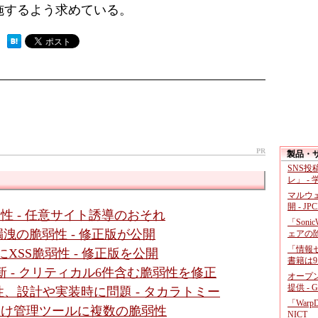
施するよう求めている。
 ）
PR
製品・
SNS
レ」 -
マルウ
開 - JP
に脆弱性 - 任意サイト誘導のおそれ
「Soni
」に情報漏洩の脆弱性 - 修正版が公開
ェアの
「情報セ
面にXSS脆弱性 - 修正版を公開
書籍は9
新 - クリティカル6件含む脆弱性を修正
オープ
提供 - 
、設計や実装時に問題 - タカラトミー
「War
ダ向け管理ツールに複数の脆弱性
NICT