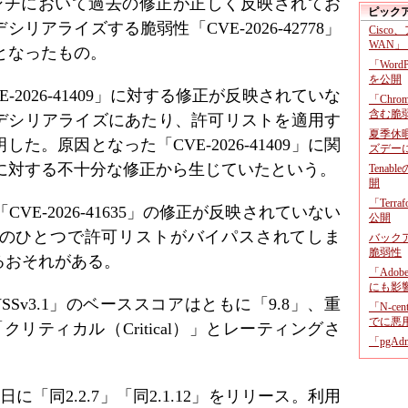
ブランチにおいて過去の修正が正しく反映されてお
ピック
アライズする脆弱性「CVE-2026-42778」
Cisco
WAN」
らかとなったもの。
「Wor
を公開
CVE-2026-41409」に対する修正が反映されていな
「Chr
含む脆
デシリアライズにあたり、許可リストを適用す
夏季休
。原因となった「CVE-2026-41409」に関
ズデー
046」に対する不十分な修正から生じていたという。
Tenab
開
「Terr
、「CVE-2026-41635」の修正が反映されていない
公開
のひとつで許可リストがバイパスされてしま
バックア
脆弱性
るおそれがある。
「Adob
にも影
Sv3.1」のベーススコアはともに「9.8」、重
「N-c
でに悪
リティカル（Critical）」とレーティングさ
「pgA
日に「同2.2.7」「同2.1.12」をリリース。利用