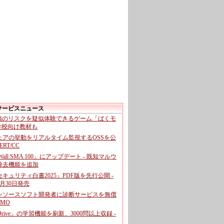
サービスニュース
投稿のリスクを疑似体験できるゲーム「ばくモ
 学校向け教材も
ェアの挙動をリアルタイム監視するOSSを公
CERT/CC
cWall SMA 100」にアップデート - 既知マルウ
除去機能を追加
キュリティ白書2025」PDF版を先行公開 -
月30日発売
ンソースソフト開発者に診断サービスを無償
GMO
pDrive」の学習機能を刷新、3000問以上収録 -