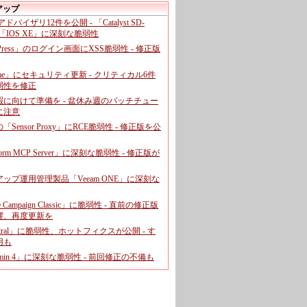
アップ
、アドバイザリ12件を公開 - 「Catalyst SD-
「IOS XE」に深刻な脆弱性
dPress」のログイン画面にXSS脆弱性 - 修正版
ome」にセキュリティ更新 - クリティカル6件
弱性を修正
暇に向けて準備を - 盆休み週のパッチチュー
に注意
leの「Sensor Proxy」にRCE脆弱性 - 修正版を公
aform MCP Server」に深刻な脆弱性 - 修正版が
ップ運用管理製品「Veeam ONE」に深刻な
e Campaign Classic」に脆弱性 - 直前の修正版
響、再度更新を
entral」に脆弱性、ホットフィクスが公開 - す
用も
dmin 4」に深刻な脆弱性 - 前回修正の不備も