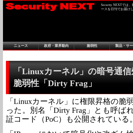
Security NEX
ースを日刊でお届け
ニュース
政府・業界動向
脆弱性
製品・サー
「Linuxカーネル」の暗号通信
脆弱性「Dirty Frag」
「Linuxカーネル」に権限昇格の
った。別名「Dirty Frag」とも呼
証コード（PoC）も公開されている