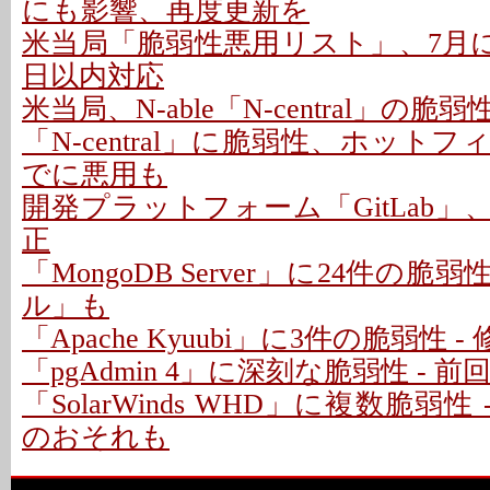
にも影響、再度更新を
米当局「脆弱性悪用リスト」、7月に26
日以内対応
米当局、N-able「N-central」の
「N-central」に脆弱性、ホットフ
でに悪用も
開発プラットフォーム「GitLab」
正
「MongoDB Server」に24件の脆
ル」も
「Apache Kyuubi」に3件の脆弱性 
「pgAdmin 4」に深刻な脆弱性 - 
「SolarWinds WHD」に複数脆弱性
のおそれも