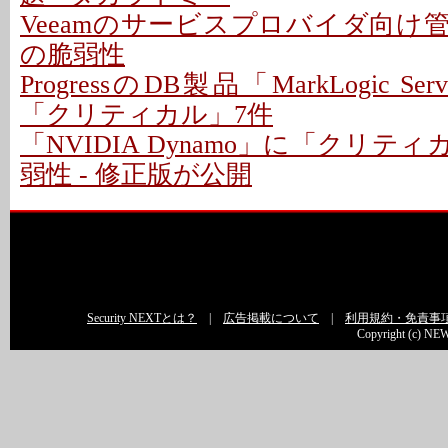
Veeamのサービスプロバイダ向け
の脆弱性
ProgressのDB製品「MarkLogic S
「クリティカル」7件
「NVIDIA Dynamo」に「クリテ
弱性 - 修正版が公開
Security NEXTとは？
|
広告掲載について
|
利用規約・免責事
Copyright (c) NEW