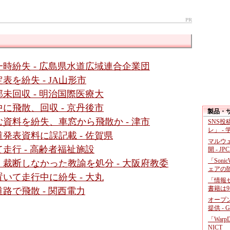
PR
時紛失 - 広島県水道広域連合企業団
を紛失 - JA山形市
未回収 - 明治国際医療大
に飛散、回収 - 京丹後市
製品・
資料を紛失、車窓から飛散か - 津市
SNS
レ」 -
発表資料に誤記載 - 佐賀県
マルウ
走行 - 高齢者福祉施設
開 - JP
「Soni
裁断しなかった教諭を処分 - 大阪府教委
ェアの
いて走行中に紛失 - 大丸
「情報セ
書籍は9
路で飛散 - 関西電力
オープ
提供 - 
「War
NICT