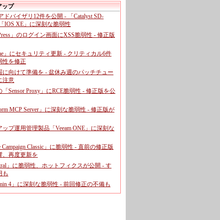
アップ
、アドバイザリ12件を公開 - 「Catalyst SD-
「IOS XE」に深刻な脆弱性
dPress」のログイン画面にXSS脆弱性 - 修正版
ome」にセキュリティ更新 - クリティカル6件
弱性を修正
暇に向けて準備を - 盆休み週のパッチチュー
に注意
leの「Sensor Proxy」にRCE脆弱性 - 修正版を公
aform MCP Server」に深刻な脆弱性 - 修正版が
ップ運用管理製品「Veeam ONE」に深刻な
e Campaign Classic」に脆弱性 - 直前の修正版
響、再度更新を
entral」に脆弱性、ホットフィクスが公開 - す
用も
dmin 4」に深刻な脆弱性 - 前回修正の不備も