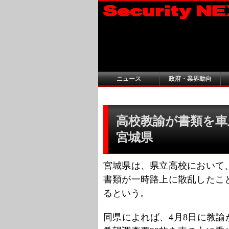
ニュース
政府・業界動向
高校教諭が書類を車
宮城県
宮城県は、県立高校において
書類が一時路上に散乱したこ
るという。
同県によれば、4月8日に教諭