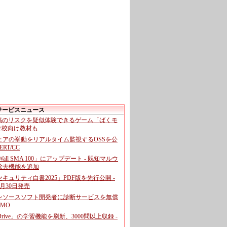
サービスニュース
投稿のリスクを疑似体験できるゲーム「ばくモ
 学校向け教材も
ェアの挙動をリアルタイム監視するOSSを公
CERT/CC
cWall SMA 100」にアップデート - 既知マルウ
除去機能を追加
キュリティ白書2025」PDF版を先行公開 -
月30日発売
ンソースソフト開発者に診断サービスを無償
GMO
pDrive」の学習機能を刷新、3000問以上収録 -