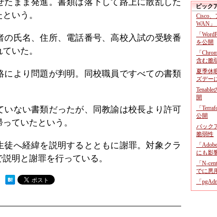
乗せたまま発進。書類は落下して路上に散乱した
ピック
たという。
Cisco
WAN」
「Wor
者の氏名、住所、電話番号、高校入試の受験番
を公開
れていた。
「Chr
含む脆
夏季休
連絡により問題が判明。同校職員ですべての書類
ズデー
Tenab
開
ていない書類だったが、同教諭は校長より許可
「Terr
公開
帰っていたという。
バックア
脆弱性
生徒へ経緯を説明するとともに謝罪。対象クラ
「Adob
にも影
で説明と謝罪を行っている。
「N-c
でに悪
 ）
「pgA