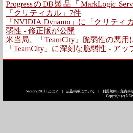
ProgressのDB製品「MarkLogic S
「クリティカル」7件
「NVIDIA Dynamo」に「クリテ
弱性 - 修正版が公開
米当局、「TeamCity」脆弱性の悪
「TeamCity」に深刻な脆弱性 - 
Security NEXTとは？
|
広告掲載について
|
利用規約・免責事
Copyright (c) NEW