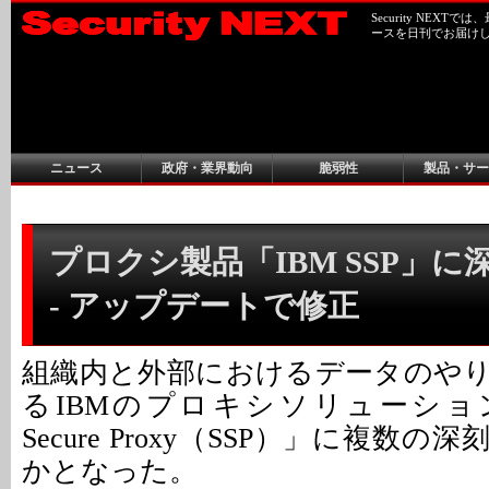
Security NEX
ースを日刊でお届け
ニュース
政府・業界動向
脆弱性
製品・サー
プロクシ製品「IBM SSP」
- アップデートで修正
組織内と外部におけるデータのや
るIBMのプロキシソリューション「IBM
Secure Proxy（SSP）」に複数
かとなった。