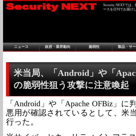
Security NEX
ースを日刊でお届け
ニュース
政府・業界動向
脆弱性
製品・サー
米当局、「Android」や「Apach
の脆弱性狙う攻撃に注意喚起
「Android」や「Apache OFBi
悪用が確認されているとして、米
行った。