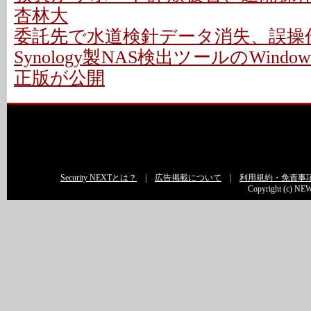
杏林大
委託先で水道検針データ消失、誤操作
Synology製NAS検出ツールのWindo
正版が公開
Security NEXTとは？
|
広告掲載について
|
利用規約・免責事
Copyright (c) NEW