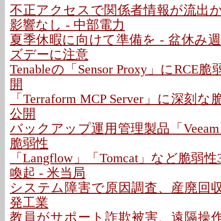
不正アクセスで関係者情報が流出
影響なし - 中部電力
夏季休暇に向けて準備を - 盆休み
ズデーに注意
Tenableの「Sensor Proxy」にRC
開
「Terraform MCP Server」に深
公開
バックアップ運用管理製品「Veeam
脆弱性
「Langflow」「Tomcat」など脆
喚起 - 米当局
システム障害で原因調査、産廃回収は
発工業
教員がサポート詐欺被害、遠隔操作P