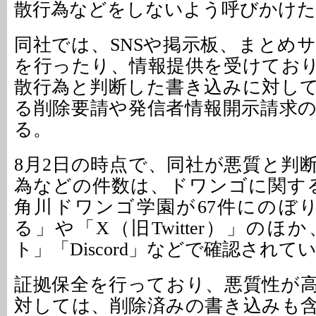
散行為などをしないよう呼びかけた
同社では、SNSや掲示板、まとめ
を行ったり、情報提供を受けてお
散行為と判断した書き込みに対し
る削除要請や発信者情報開示請求
る。
8月2日の時点で、同社が悪質と判
為などの件数は、ドワンゴに関する
角川ドワンゴ学園が67件にのぼ
る」や「X（旧Twitter）」の
ト」「Discord」などで確認されて
証拠保全を行っており、悪質性が
対しては、削除済みの書き込みも