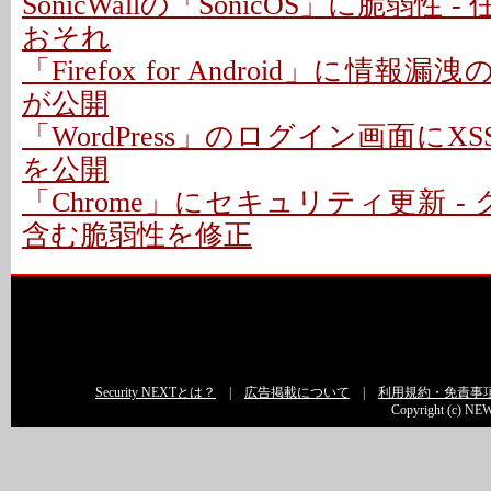
SonicWallの「SonicOS」に脆弱性
おそれ
「Firefox for Android」に情報
が公開
「WordPress」のログイン画面にXS
を公開
「Chrome」にセキュリティ更新 -
含む脆弱性を修正
Security NEXTとは？
|
広告掲載について
|
利用規約・免責事
Copyright (c) NEW