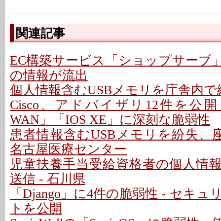
関連記事
EC構築サービス「ショップサーブ
の情報が流出
個人情報含むUSBメモリを庁舎内で紛
Cisco、アドバイザリ12件を公開 - 「C
WAN」「IOS XE」に深刻な脆弱性
患者情報含むUSBメモリを紛失、座
名古屋医療センター
児童扶養手当受給資格者の個人情
送信 - 石川県
「Django」に4件の脆弱性 - セキ
トを公開