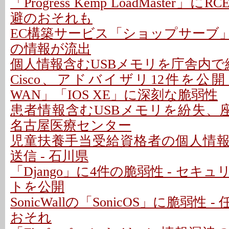
「Progress Kemp LoadMaster」に
避のおそれも
EC構築サービス「ショップサーブ
の情報が流出
個人情報含むUSBメモリを庁舎内で紛
Cisco、アドバイザリ12件を公開 - 「C
WAN」「IOS XE」に深刻な脆弱性
患者情報含むUSBメモリを紛失、座
名古屋医療センター
児童扶養手当受給資格者の個人情
送信 - 石川県
「Django」に4件の脆弱性 - セキ
トを公開
SonicWallの「SonicOS」に脆弱性
おそれ