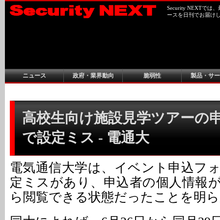
Security NEX
ースを日刊でお届け
ニュース
政府・業界動向
脆弱性
製品・サー
高校生向け施設見学ツアーの
で設定ミス - 電通大
電気通信大学は、イベント申込フ
定ミスがあり、申込者の個人情報
ら閲覧できる状態だったことを明ら