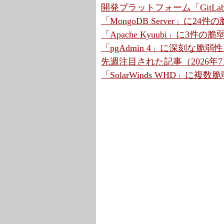
開発プラットフォーム「GitLa
「MongoDB Server」に2
「Apache Kyuubi」に3件の
「pgAdmin 4」に深刻な脆弱
先週注目された記事（2026年7月
「SolarWinds WHD」に複