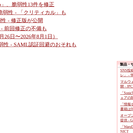
b」、脆弱性13件を修正
4件の脆弱性 - 「クリティカル」も
脆弱性 - 修正版が公開
性 - 前回修正の不備も
26日〜2026年8月1日）
数脆弱性 - SAML認証回避のおそれも
製品・
SNS
レ」 -
マルウ
開 - JP
「Soni
ェアの
「情報セ
書籍は9
オープ
提供 - 
「War
NICT