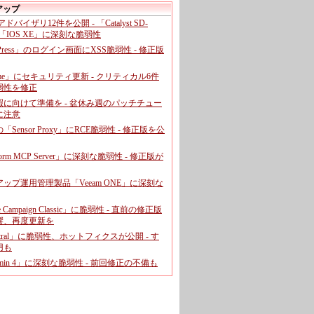
アップ
、アドバイザリ12件を公開 - 「Catalyst SD-
「IOS XE」に深刻な脆弱性
dPress」のログイン画面にXSS脆弱性 - 修正版
ome」にセキュリティ更新 - クリティカル6件
弱性を修正
暇に向けて準備を - 盆休み週のパッチチュー
に注意
leの「Sensor Proxy」にRCE脆弱性 - 修正版を公
aform MCP Server」に深刻な脆弱性 - 修正版が
ップ運用管理製品「Veeam ONE」に深刻な
e Campaign Classic」に脆弱性 - 直前の修正版
響、再度更新を
entral」に脆弱性、ホットフィクスが公開 - す
用も
dmin 4」に深刻な脆弱性 - 前回修正の不備も