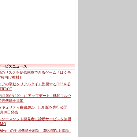
サービスニュース
投稿のリスクを疑似体験できるゲーム「ばくモ
 学校向け教材も
ェアの挙動をリアルタイム監視するOSSを公
CERT/CC
cWall SMA 100」にアップデート - 既知マルウ
除去機能を追加
キュリティ白書2025」PDF版を先行公開 -
月30日発売
ンソースソフト開発者に診断サービスを無償
GMO
pDrive」の学習機能を刷新、3000問以上収録 -