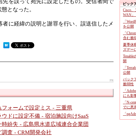
信先を誤って宛先に設定したもの。受信者間で
ピック
状態となった。
Cisco
WAN」
「Wor
募者に経緯の説明と謝罪を行い、誤送信したメ
を公開
「Chr
含む脆
夏季休
 ）
ズデー
Tenab
開
「Terr
公開
バックア
PR
脆弱性
「Adob
にも影
「N-c
フォームで設定ミス - 三重県
でに悪
「pgA
ドに設定不備 - 宿泊施設向けSaaS
時紛失 - 広島県水道広域連合企業団
査 - CRM開発会社