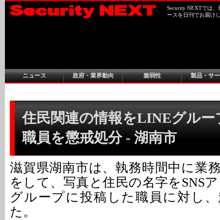
Security NEX
ースを日刊でお届け
ニュース
政府・業界動向
脆弱性
製品・サー
住民関連の情報をLINEグル
職員を懲戒処分 - 湖南市
滋賀県湖南市は、執務時間中に業
をして、写真と住民の名字をSNSア
グループに投稿した職員に対し、
た。