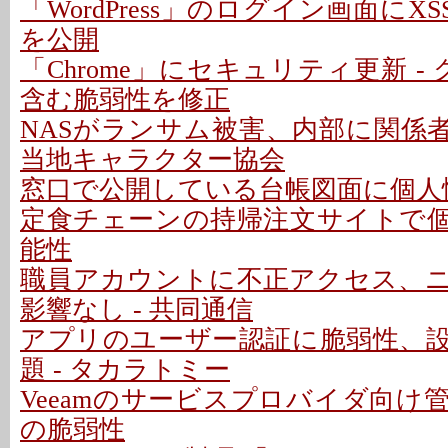
「WordPress」のログイン画面にXS
を公開
「Chrome」にセキュリティ更新 -
含む脆弱性を修正
NASがランサム被害、内部に関係者
当地キャラクター協会
窓口で公開している台帳図面に個人情
定食チェーンの持帰注文サイトで
能性
職員アカウントに不正アクセス、
影響なし - 共同通信
アプリのユーザー認証に脆弱性、
題 - タカラトミー
Veeamのサービスプロバイダ向け
の脆弱性