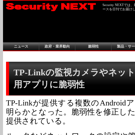
Security NEX
ースを日刊でお届け
ニュース
政府・業界動向
脆弱性
製品・サー
TP-Linkの監視カメラやネッ
用アプリに脆弱性
TP-Linkが提供する複数のAndro
明らかとなった。脆弱性を修正し
提供されている。