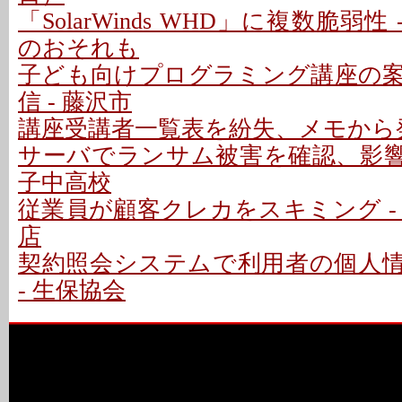
「SolarWinds WHD」に複数脆弱性
のおそれも
子ども向けプログラミング講座の
信 - 藤沢市
講座受講者一覧表を紛失、メモから発
サーバでランサム被害を確認、影響な
子中高校
従業員が顧客クレカをスキミング -
店
契約照会システムで利用者の個人
- 生保協会