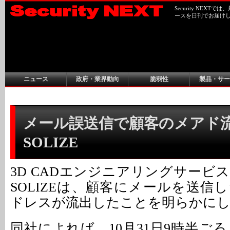
Security NEX
ースを日刊でお届け
ニュース
政府・業界動向
脆弱性
製品・サー
メール誤送信で顧客のメアド流
SOLIZE
3D CADエンジニアリングサービ
SOLIZEは、顧客にメールを送信
ドレスが流出したことを明らかに
同社によれば、10月31日9時半ご