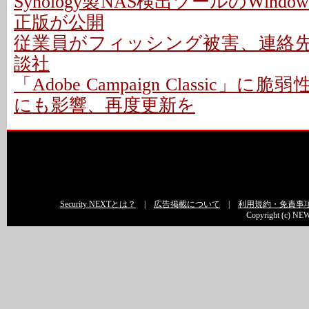
Synology製NAS検出ツールのWindo
正版が公開
従業員がフィッシング被害、連絡先情
談社
「Adobe Campaign Classic」に
にも影響、再度更新を
Security NEXTとは？
|
広告掲載について
|
利用規約・免責事
Copyright (c) NEW