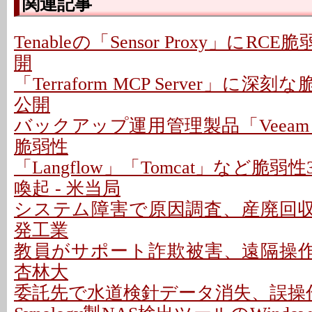
関連記事
Tenableの「Sensor Proxy」にRC
開
「Terraform MCP Server」に深
公開
バックアップ運用管理製品「Veeam
脆弱性
「Langflow」「Tomcat」など脆
喚起 - 米当局
システム障害で原因調査、産廃回収は
発工業
教員がサポート詐欺被害、遠隔操作P
杏林大
委託先で水道検針データ消失、誤操作