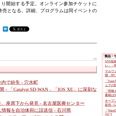
時より開始する予定。オンライン参加チケットに
終売となる。詳細、プログラムは同イベントの
 ）
製品・
PR
SNS
レ」 -
マルウ
開 - JP
「Soni
内で紛失 - 穴水町
ェアの
- 「Catalyst SD-WAN」「IOS XE」に深刻な
「情報セ
書籍は9
オープ
、座席下から発見 - 名古屋医療センター
提供 - 
情報を自治体宛に誤送信 - 石川県
「War
NICT