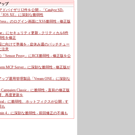
アップ
、アドバイザリ12件を公開 - 「Catalyst SD-
「IOS XE」に深刻な脆弱性
dPress」のログイン画面にXSS脆弱性 - 修正版
ome」にセキュリティ更新 - クリティカル6件
弱性を修正
暇に向けて準備を - 盆休み週のパッチチュー
に注意
leの「Sensor Proxy」にRCE脆弱性 - 修正版を公
aform MCP Server」に深刻な脆弱性 - 修正版が
ップ運用管理製品「Veeam ONE」に深刻な
e Campaign Classic」に脆弱性 - 直前の修正版
響、再度更新を
entral」に脆弱性、ホットフィクスが公開 - す
用も
dmin 4」に深刻な脆弱性 - 前回修正の不備も