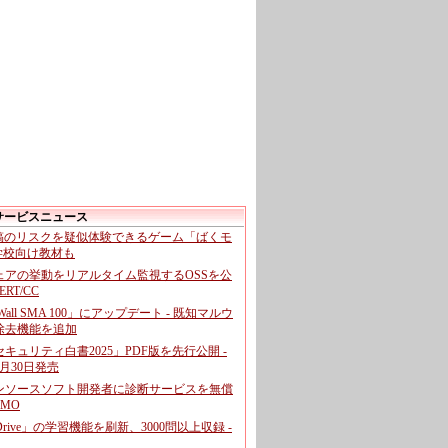
サービスニュース
投稿のリスクを疑似体験できるゲーム「ばくモ
 学校向け教材も
ェアの挙動をリアルタイム監視するOSSを公
CERT/CC
cWall SMA 100」にアップデート - 既知マルウ
除去機能を追加
キュリティ白書2025」PDF版を先行公開 -
月30日発売
ンソースソフト開発者に診断サービスを無償
GMO
pDrive」の学習機能を刷新、3000問以上収録 -