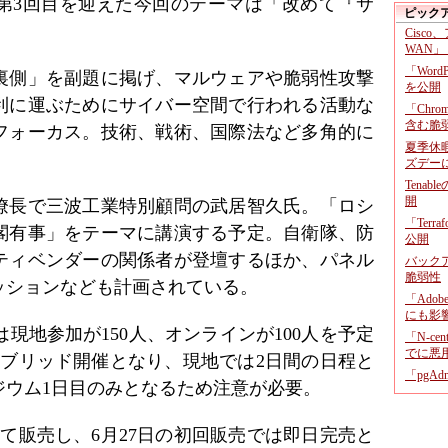
第3回目を迎えた今回のテーマは「改めて『サ
ピック
Cisco
WAN」
「Wor
裏側」を副題に掲げ、マルウェアや脆弱性攻撃
を公開
利に運ぶためにサイバー空間で行われる活動な
「Chr
含む脆
フォーカス。技術、戦術、国際法など多角的に
夏季休
ズデー
Tenab
開
僚長で三波工業特別顧問の武居智久氏。「ロシ
「Terr
閣有事」をテーマに講演する予定。自衛隊、防
公開
ティベンダーの関係者が登壇するほか、パネル
バックア
脆弱性
ッションなども計画されている。
「Adob
にも影
現地参加が150人、オンラインが100人を予定
「N-c
でに悪
イブリッド開催となり、現地では2日間の日程と
「pgA
ジウム1日目のみとなるため注意が必要。
て販売し、6月27日の初回販売では即日完売と