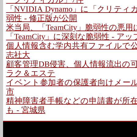
「NVIDIA Dynamo」に「クリテ
弱性 - 修正版が公開
米当局、「TeamCity」脆弱性の悪
「TeamCity」に深刻な脆弱性 - 
個人情報含む学内共有ファイルで公開
志社大
顧客管理DB侵害、個人情報流出の可能性
ラク＆エステ
イベント参加者の保護者向けメールで
市
精神障害者手帳などの申請書が所
も - 宮城県