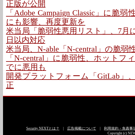
正版が公開
「Adobe Campaign Classic」に
にも影響、再度更新を
米当局「脆弱性悪用リスト」、7月に26
日以内対応
米当局、N-able「N-central」の
「N-central」に脆弱性、ホットフ
でに悪用も
開発プラットフォーム「GitLab」
正
Security NEXTとは？
|
広告掲載について
|
利用規約・免責事
Copyright (c) NEW