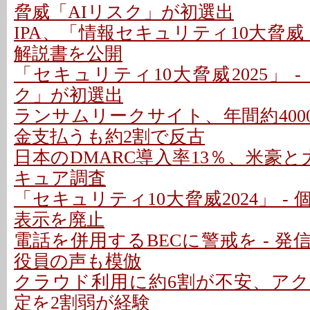
脅威「AIリスク」が初選出
IPA、「情報セキュリティ10大脅威 2
解説書を公開
「セキュリティ10大脅威2025」 
ク」が初選出
ランサムリークサイト、年間約4000
金支払うも約2割で反古
日本のDMARC導入率13％、米豪と大き
キュア調査
「セキュリティ10大脅威2024」 -
表示を廃止
電話を併用するBECに警戒を - 
役員の声も模倣
クラウド利用に約6割が不安、ア
定を2割弱が経験