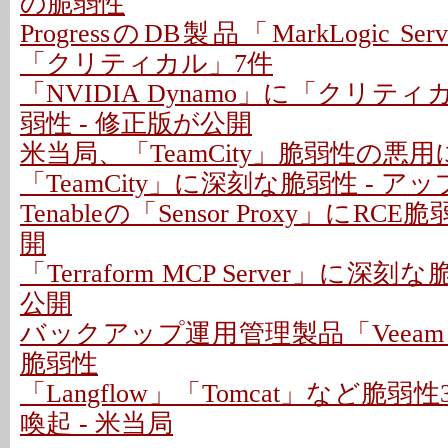
の脆弱性
ProgressのDB製品「MarkLogic S
「クリティカル」7件
「NVIDIA Dynamo」に「クリテ
弱性 - 修正版が公開
米当局、「TeamCity」脆弱性の悪
「TeamCity」に深刻な脆弱性 - 
Tenableの「Sensor Proxy」にRC
開
「Terraform MCP Server」に深
公開
バックアップ運用管理製品「Veeam
脆弱性
「Langflow」「Tomcat」など脆
喚起 - 米当局