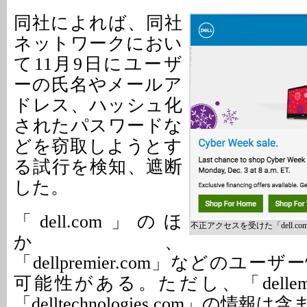
同社によれば、同社
ネットワークにおい
て11月9日にユーザ
ーの氏名やメールア
ドレス、ハッシュ化
されたパスワードな
どを窃取しようとす
る試行を検知、遮断
した。
「dell.com」のほ
不正アクセスを受けた「dell.co
か、
「dellpremier.com」などのユ
可能性がある。ただし、「dellem
「delltechnologies.com」の情報