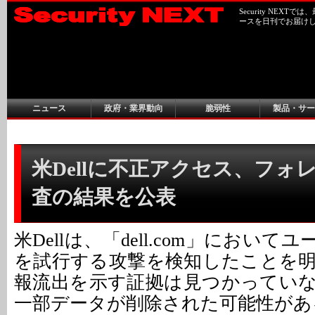
Security NEX
ースを日刊でお届け
ニュース
政府・業界動向
脆弱性
製品・サー
米Dellに不正アクセス、フォ
査の結果を公表
米Dellは、「dell.com」におい
を試行する攻撃を検知したことを
報流出を示す証拠は見つかってい
一部データが削除された可能性があ