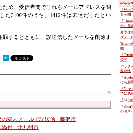
ピック
たため、受信者間でこれらメールアドレスを閲
「Wor
た3100件のうち、1412件は未達だったとい
を公開
「Chr
含む脆
夏季休
謝罪するとともに、誤送信したメールを削除す
ズデー
Tenab
開
「Terr
 ）
公開
バックア
脆弱性
「Adob
にも影
「N-c
PR
でに悪
「pgA
「Sola
のおそ
の案内メールで誤送信 - 藤沢市
付 - 北九州市