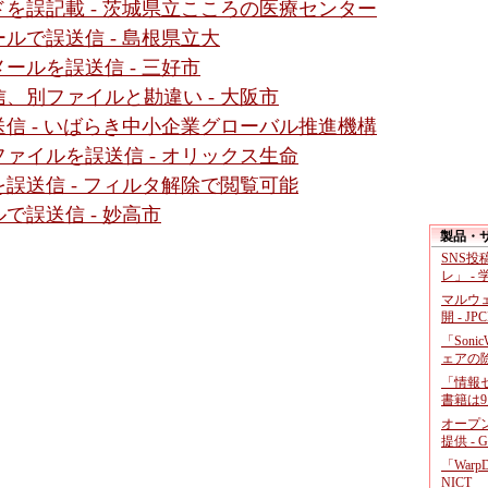
を誤記載 - 茨城県立こころの医療センター
ルで誤送信 - 島根県立大
ールを誤送信 - 三好市
、別ファイルと勘違い - 大阪市
信 - いばらき中小企業グローバル推進機構
ァイルを誤送信 - オリックス生命
誤送信 - フィルタ解除で閲覧可能
で誤送信 - 妙高市
製品・
SNS
レ」 -
マルウ
開 - JP
「Soni
ェアの
「情報セ
書籍は9
オープ
提供 - 
「War
NICT