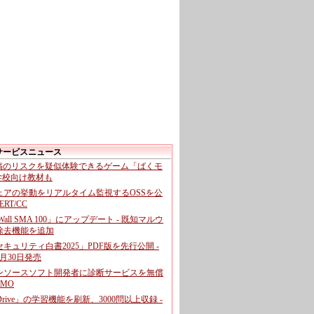
サービスニュース
投稿のリスクを疑似体験できるゲーム「ばくモ
 学校向け教材も
ェアの挙動をリアルタイム監視するOSSを公
CERT/CC
cWall SMA 100」にアップデート - 既知マルウ
除去機能を追加
キュリティ白書2025」PDF版を先行公開 -
月30日発売
ンソースソフト開発者に診断サービスを無償
GMO
pDrive」の学習機能を刷新、3000問以上収録 -