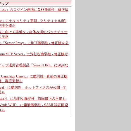
アップ
dPress」のログイン画面にXSS脆弱性 - 修正版
ome」にセキュリティ更新 - クリティカル6件
弱性を修正
暇に向けて準備を - 盆休み週のパッチチュー
に注意
leの「Sensor Proxy」にRCE脆弱性 - 修正版を公
aform MCP Server」に深刻な脆弱性 - 修正版が
ップ運用管理製品「Veeam ONE」に深刻な
e Campaign Classic」に脆弱性 - 直前の修正版
響、再度更新を
entral」に脆弱性、ホットフィクスが公開 - す
用も
dmin 4」に深刻な脆弱性 - 前回修正の不備も
rWinds WHD」に複数脆弱性 - SAML認証回避
れも