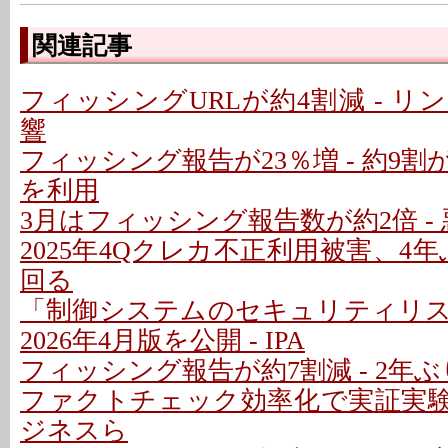
関連記事
フィッシングURLが約4割減 - 
響
フィッシング報告が23％増 - 約9
を利用
3月はフィッシング報告数が約2倍 - 
2025年4Qクレカ不正利用被害、4年
回る
「制御システムのセキュリティリ
2026年4月版を公開 - IPA
フィッシング報告が約7割減 - 2年
ファクトチェック効率化で実証実験 
ジネスら