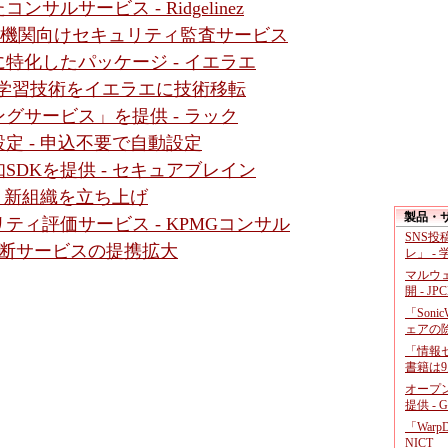
ルサービス - Ridgelinez
えた金融機関向けセキュリティ監査サービス
特化したパッケージ - イエラエ
合学習技術をイエラエに技術移転
グサービス」を提供 - ラック
定 - 申込不要で自動設定
DKを提供 - セキュアブレイン
- 新組織を立ち上げ
製品・
ィ評価サービス - KPMGコンサル
SNS
性診断サービスの提携拡大
レ」 -
マルウ
開 - JP
「Soni
ェアの
「情報セ
書籍は9
オープ
提供 - 
「War
NICT