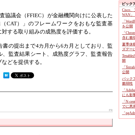
ピック
Cisco
検査協議会（FFIEC）が金融機関向けに公表した
WAN」
「Wor
sment Tool（CAT）」のフレームワークをおもな監査基
を公開
に対する取り組みの成熟度を評価する。
「Chr
含む脆
夏季休
告書の提出まで4カ月から6カ月としており、監
ズデー
ル、監査結果シート、成熟度グラフ、監査報告
Tenab
開
プなどを提供する。
「Terr
公開
 ）
バックア
脆弱性
「Adob
にも影
「N-c
でに悪
PR
「pgA