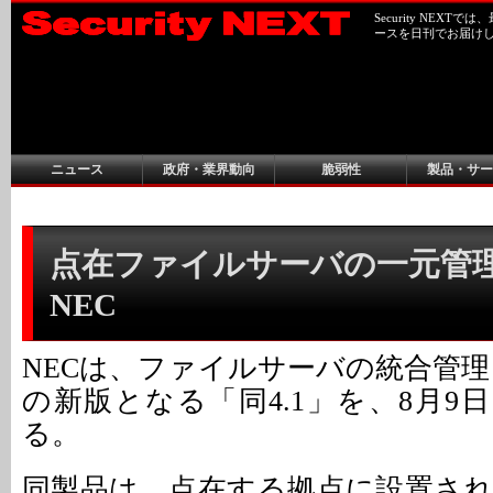
Security NEX
ースを日刊でお届け
ニュース
政府・業界動向
脆弱性
製品・サー
点在ファイルサーバの一元管理
NEC
NECは、ファイルサーバの統合管理
の新版となる「同4.1」を、8月9
る。
同製品は、点在する拠点に設置さ