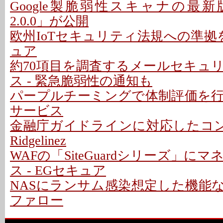
Google製脆弱性スキャナの最新版「O
2.0.0」が公開
欧州IoTセキュリティ法規への準拠を支
ュア
約70項目を調査するメールセキュ
ス - 緊急脆弱性の通知も
パープルチーミングで体制評価を
サービス
金融庁ガイドラインに対応したコン
Ridgelinez
WAFの「SiteGuardシリーズ」に
ス - EGセキュア
NASにランサム感染想定した機能な
ファロー