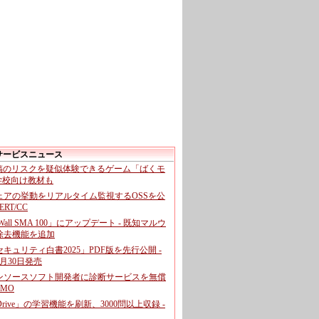
サービスニュース
投稿のリスクを疑似体験できるゲーム「ばくモ
 学校向け教材も
ェアの挙動をリアルタイム監視するOSSを公
CERT/CC
cWall SMA 100」にアップデート - 既知マルウ
除去機能を追加
キュリティ白書2025」PDF版を先行公開 -
月30日発売
ンソースソフト開発者に診断サービスを無償
GMO
pDrive」の学習機能を刷新、3000問以上収録 -