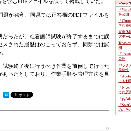
を含むPDFファイルを誤って掲載していた。
ピック
「Wor
問題が発覚。同県では正答欄のPDFファイルを
を公開
「Chr
含む脆
夏季休
態だったが、准看護師試験が終了するまでに誤
ズデー
Tenab
セスされた履歴はのこっておらず、同県では試
開
る。
「Terr
公開
、試験終了後に行うべき作業を前倒しで行った
バックア
脆弱性
があったとしており、作業手順や管理方法を見
「Adob
にも影
「N-c
でに悪
 ）
「pgA
「Sola
のおそ
PR