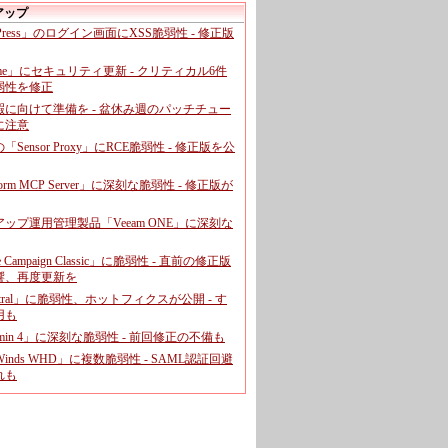
アップ
dPress」のログイン画面にXSS脆弱性 - 修正版
ome」にセキュリティ更新 - クリティカル6件
弱性を修正
暇に向けて準備を - 盆休み週のパッチチュー
に注意
leの「Sensor Proxy」にRCE脆弱性 - 修正版を公
aform MCP Server」に深刻な脆弱性 - 修正版が
ップ運用管理製品「Veeam ONE」に深刻な
e Campaign Classic」に脆弱性 - 直前の修正版
響、再度更新を
entral」に脆弱性、ホットフィクスが公開 - す
用も
dmin 4」に深刻な脆弱性 - 前回修正の不備も
rWinds WHD」に複数脆弱性 - SAML認証回避
れも