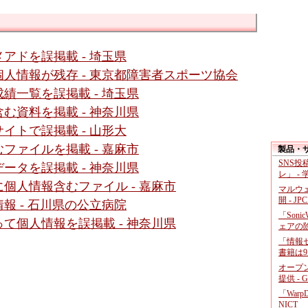
アドを誤掲載 - 埼玉県
人情報が残存 - 東京都障害者スポーツ協会
績一覧を誤掲載 - 埼玉県
む資料を掲載 - 神奈川県
イトで誤掲載 - 山形大
ファイルを掲載 - 嘉麻市
製品・
SNS
ータを誤掲載 - 神奈川県
レ」 -
個人情報含むファイル - 嘉麻市
マルウ
開 - JP
報 - 石川県の公立病院
「Soni
て個人情報を誤掲載 - 神奈川県
ェアの
「情報セ
書籍は9
オープ
提供 - 
「War
NICT