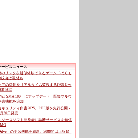
サービスニュース
投稿のリスクを疑似体験できるゲーム「ばくモ
 学校向け教材も
ェアの挙動をリアルタイム監視するOSSを公
CERT/CC
cWall SMA 100」にアップデート - 既知マルウ
除去機能を追加
キュリティ白書2025」PDF版を先行公開 -
月30日発売
ンソースソフト開発者に診断サービスを無償
GMO
pDrive」の学習機能を刷新、3000問以上収録 -