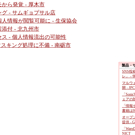
から発覚 - 厚木市
グ - サムギョプサル店
人情報が閲覧可能に - 生保協会
付 - 北九州市
ス - 個人情報流出の可能性
スキング処理に不備 - 南砺市
製品・
SNS
レ」 -
マルウ
開 - JP
「Soni
ェアの
「情報セ
書籍は9
オープ
提供 - 
「War
NICT