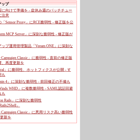
アップ
暇に向けて準備を - 盆休み週のパッチチュー
に注意
leの「Sensor Proxy」にRCE脆弱性 - 修正版を公
aform MCP Server」に深刻な脆弱性 - 修正版が
ップ運用管理製品「Veeam ONE」に深刻な
e Campaign Classic」に脆弱性 - 直前の修正版
響、再度更新を
entral」に脆弱性、ホットフィクスが公開 - す
用も
dmin 4」に深刻な脆弱性 - 前回修正の不備も
rWinds WHD」に複数脆弱性 - SAML認証回避
れも
 on Rails」に深刻な脆弱性
ails2Shell」
e Campaign Classic」に悪用リスク高い脆弱性
に更新を