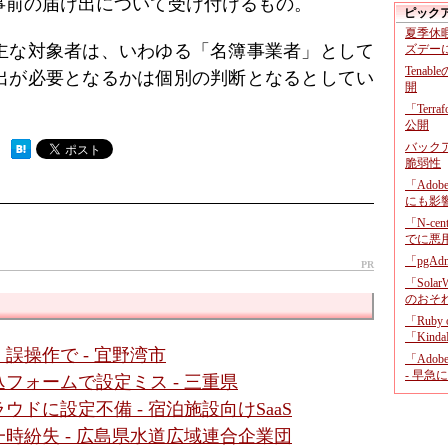
事前の届け出について受け付けるもの。
ピック
夏季休
主な対象者は、いわゆる「名簿事業者」として
ズデー
Tenab
出が必要となるかは個別の判断となるとしてい
開
「Terr
公開
バックア
 ）
脆弱性
「Adob
にも影
「N-c
でに悪
「pgA
PR
「Sola
のおそ
「Ruby
「KindaR
誤操作で - 宜野湾市
「Adob
- 早急
フォームで設定ミス - 三重県
ドに設定不備 - 宿泊施設向けSaaS
時紛失 - 広島県水道広域連合企業団