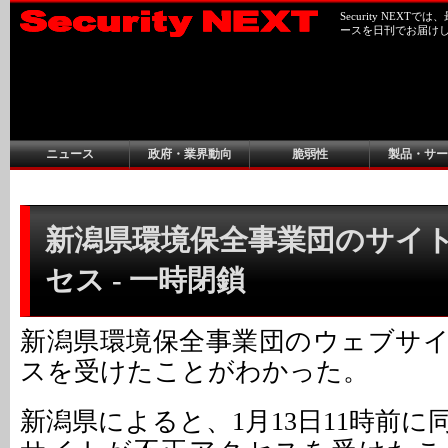
Security NEX
ースを日刊でお届け
ニュース
政府・業界動向
脆弱性
製品・サー
新潟県環境保全事業団のサイ
セス - 一時閉鎖
新潟県環境保全事業団のウェブサ
スを受けたことがわかった。
新潟県によると、1月13日11時前