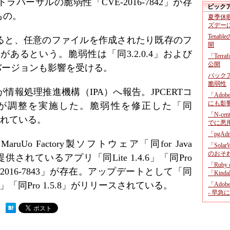
バーサルの脆弱性「CVE-2016-7842」が存
ピック
もの。
夏季休
ズデー
Tenab
ると、任意のファイルを作成されたり既存のフ
開
あるという。脆弱性は「同3.2.0.4」および
「Terr
公開
前のバージョンも影響を受ける。
バックア
脆弱性
報処理推進機構（IPA）へ報告。JPCERTコ
「Adob
にも影
が調整を実施した。脆弱性を修正した「同
「N-c
公開されている。
でに悪
「pgA
o Factory製ソフトウェア「同for Java
「Sola
のおそ
提供されているアプリ「同Lite 1.4.6」「同Pro
「Ruby
-2016-7843」が存在。アップデートとして「同
「KindaR
e 1.4.7」「同Pro 1.5.8」がリリースされている。
「Adob
- 早急
 ）