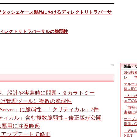
の複数のアタッシェケース製品におけるディレクトリトラバーサ
ディレクトリトラバーサルの脆弱性
PR
製品・
SNS
レ」 -
マルウ
開 - JP
、設計や実装時に問題 - タカラトミー
「Soni
ダ向け管理ツールに複数の脆弱性
ェアの
「情報セ
gic Server」に脆弱性 - 「クリティカル」7件
書籍は9
クリティカル」含む複数脆弱性 - 修正版が公開
オープ
提供 - 
性の悪用に注意喚起
「War
 - アップデートで修正
NICT