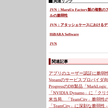
関連リンク
JVN：MaruUo Factory製
ルの脆弱性
JVN：アタッシェケースにおける
HiBARA Software
JVN
関連記事
アプリのユーザー認証に脆弱性
Veeamのサービスプロバイ
ProgressのDB製品「MarkLo
「NVIDIA Dynamo」に「
米当局、「TeamCity」脆弱
「TeamCity」に深刻な脆弱性