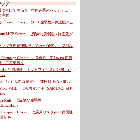
アップ
暇に向けて準備を - 盆休み週のパッチチュー
に注意
leの「Sensor Proxy」にRCE脆弱性 - 修正版を公
aform MCP Server」に深刻な脆弱性 - 修正版が
ップ運用管理製品「Veeam ONE」に深刻な
e Campaign Classic」に脆弱性 - 直前の修正版
響、再度更新を
entral」に脆弱性、ホットフィクスが公開 - す
用も
dmin 4」に深刻な脆弱性 - 前回修正の不備も
rWinds WHD」に複数脆弱性 - SAML認証回避
れも
 on Rails」に深刻な脆弱性
ails2Shell」
e Campaign Classic」に悪用リスク高い脆弱性
に更新を