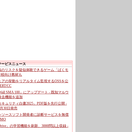
サービスニュース
投稿のリスクを疑似体験できるゲーム「ばくモ
 学校向け教材も
ェアの挙動をリアルタイム監視するOSSを公
CERT/CC
cWall SMA 100」にアップデート - 既知マルウ
除去機能を追加
キュリティ白書2025」PDF版を先行公開 -
月30日発売
ンソースソフト開発者に診断サービスを無償
GMO
pDrive」の学習機能を刷新、3000問以上収録 -