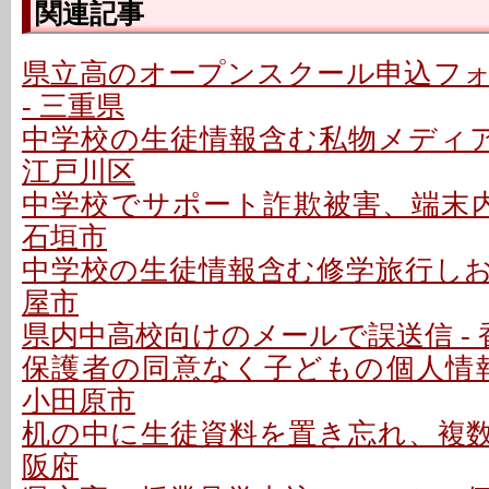
関連記事
県立高のオープンスクール申込フ
- 三重県
中学校の生徒情報含む私物メディア
江戸川区
中学校でサポート詐欺被害、端末内
石垣市
中学校の生徒情報含む修学旅行しおり
屋市
県内中高校向けのメールで誤送信 - 
保護者の同意なく子どもの個人情報を
小田原市
机の中に生徒資料を置き忘れ、複数生
阪府