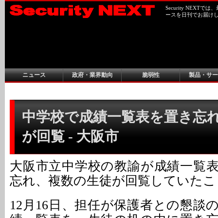
Security NEX
ースを日刊でお届け
ニュース
政府・業界動向
脆弱性
製品・サー
中学校で成績一覧表を置き忘
が回覧 - 大阪市
大阪市立中学校の教諭が成績一覧
忘れ、複数の生徒が回覧していたこ
12月16日、担任が保護者との懇談