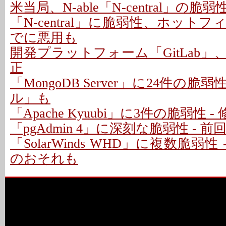
米当局、N-able「N-central」の
「N-central」に脆弱性、ホットフ
でに悪用も
開発プラットフォーム「GitLab」
正
「MongoDB Server」に24件の脆
ル」も
「Apache Kyuubi」に3件の脆弱性 
「pgAdmin 4」に深刻な脆弱性 - 
「SolarWinds WHD」に複数脆弱性
のおそれも