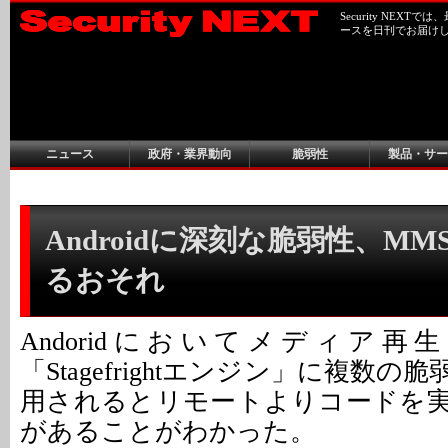
Security NEX
ースを日刊でお届け
ニュース
政府・業界動向
脆弱性
製品・サー
Androidに深刻な脆弱性、M
るおそれ
Andoridにおいてメディア
「Stagefrightエンジン」に複数
用されるとリモートよりコードを
があることがわかった。