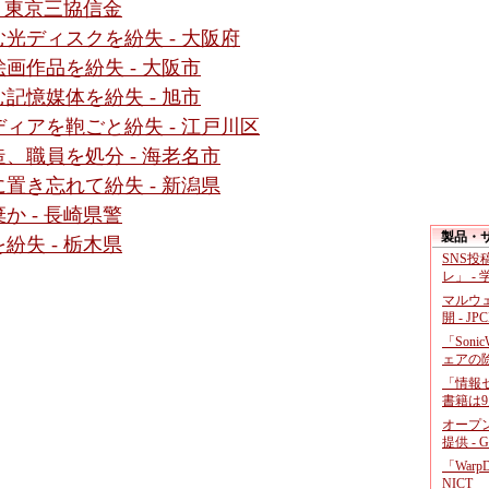
 東京三協信金
光ディスクを紛失 - 大阪府
画作品を紛失 - 大阪市
記憶媒体を紛失 - 旭市
ィアを鞄ごと紛失 - 江戸川区
、職員を処分 - 海老名市
置き忘れて紛失 - 新潟県
 - 長崎県警
製品・
失 - 栃木県
SNS
レ」 -
マルウ
開 - JP
「Soni
ェアの
「情報セ
書籍は9
オープ
提供 - 
「War
NICT