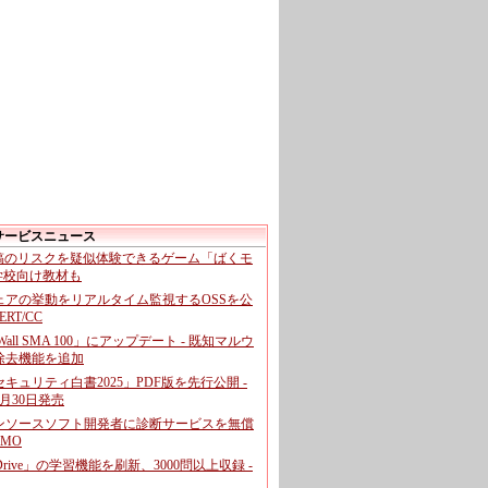
サービスニュース
投稿のリスクを疑似体験できるゲーム「ばくモ
 学校向け教材も
ェアの挙動をリアルタイム監視するOSSを公
CERT/CC
cWall SMA 100」にアップデート - 既知マルウ
除去機能を追加
キュリティ白書2025」PDF版を先行公開 -
月30日発売
ンソースソフト開発者に診断サービスを無償
GMO
pDrive」の学習機能を刷新、3000問以上収録 -