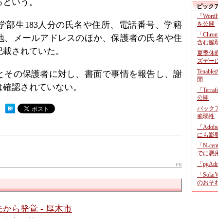
るという。
ピック
「Wor
学部生183人分の氏名や住所、電話番号、学籍
を公開
「Chr
地、メールアドレスのほか、保護者の氏名や住
含む脆
記載されていた。
夏季休
ズデー
Tenab
とその保護者に対し、書面で事情を報告し、謝
開
は確認されていない。
「Terr
公開
バックア
 ）
脆弱性
「Adob
にも影
「N-c
でに悪
「pgA
PR
「Sola
のおそ
から発覚 - 厚木市