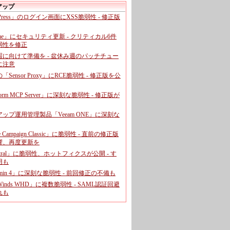
アップ
dPress」のログイン画面にXSS脆弱性 - 修正版
ome」にセキュリティ更新 - クリティカル6件
弱性を修正
暇に向けて準備を - 盆休み週のパッチチュー
に注意
leの「Sensor Proxy」にRCE脆弱性 - 修正版を公
aform MCP Server」に深刻な脆弱性 - 修正版が
ップ運用管理製品「Veeam ONE」に深刻な
e Campaign Classic」に脆弱性 - 直前の修正版
響、再度更新を
entral」に脆弱性、ホットフィクスが公開 - す
用も
dmin 4」に深刻な脆弱性 - 前回修正の不備も
rWinds WHD」に複数脆弱性 - SAML認証回避
れも