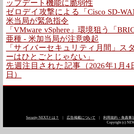
ップデート機能に脆弱性
ゼロデイ攻撃による「Cisco SD-W
米当局が緊急指令
「VMware vSphere」環境狙う「BR
亜種 - 米加当局が注意喚起
「サイバーセキュリティ月間」スター
ーはひとごとじゃない」
先週注目された記事（2026年1月4日〜
日）
Security NEXTとは？
|
広告掲載について
|
利用規約・免責事
Copyright (c) NEW