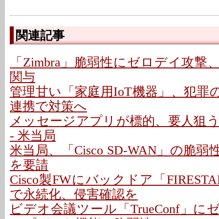
関連記事
「Zimbra」脆弱性にゼロデイ攻
関与
管理甘い「家庭用IoT機器」、犯罪の
連携で対策へ
メッセージアプリが標的、要人狙
- 米当局
米当局、「Cisco SD-WAN」の脆
を要請
Cisco製FWにバックドア「FIRESTA
で永続化、侵害確認を
ビデオ会議ツール「TrueConf」にゼ