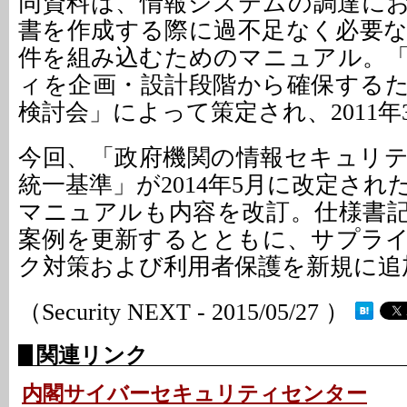
同資料は、情報システムの調達に
書を作成する際に過不足なく必要
件を組み込むためのマニュアル。
ィを企画・設計段階から確保する
検討会」によって策定され、2011
今回、「政府機関の情報セキュリ
統一基準」が2014年5月に改定さ
マニュアルも内容を改訂。仕様書
案例を更新するとともに、サプラ
ク対策および利用者保護を新規に追
（Security NEXT - 2015/05/27 ）
関連リンク
内閣サイバーセキュリティセンター