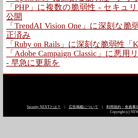
「PHP」に複数の脆弱性 - セキ
公開
「TrendAI Vision One」に深刻な脆
正済み
「Ruby on Rails」に深刻な脆弱性「Kind
「Adobe Campaign Classic」
- 早急に更新を
Security NEXTとは？
|
広告掲載について
|
利用規約・免責事
Copyright (c) NEW