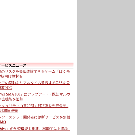
サービスニュース
投稿のリスクを疑似体験できるゲーム「ばくモ
 学校向け教材も
ェアの挙動をリアルタイム監視するOSSを公
CERT/CC
cWall SMA 100」にアップデート - 既知マルウ
除去機能を追加
キュリティ白書2025」PDF版を先行公開 -
月30日発売
ンソースソフト開発者に診断サービスを無償
GMO
pDrive」の学習機能を刷新、3000問以上収録 -