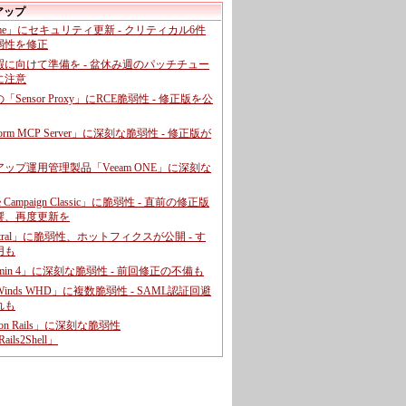
アップ
ome」にセキュリティ更新 - クリティカル6件
弱性を修正
暇に向けて準備を - 盆休み週のパッチチュー
に注意
leの「Sensor Proxy」にRCE脆弱性 - 修正版を公
aform MCP Server」に深刻な脆弱性 - 修正版が
ップ運用管理製品「Veeam ONE」に深刻な
e Campaign Classic」に脆弱性 - 直前の修正版
響、再度更新を
entral」に脆弱性、ホットフィクスが公開 - す
用も
dmin 4」に深刻な脆弱性 - 前回修正の不備も
rWinds WHD」に複数脆弱性 - SAML認証回避
れも
 on Rails」に深刻な脆弱性
ails2Shell」