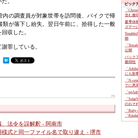
いた。
ピック
「Chr
所管内の調査員が対象世帯を訪問後、バイクで帰
含む脆
夏季休
書類が落下し紛失。翌日午前に、拾得した一般
ズデー
を回収した。
Tenab
開
「Terr
て謝罪している。
公開
バックア
 ）
脆弱性
「Adob
にも影
「N-c
でに悪
「pgA
PR
「Sola
のおそ
「Ruby
「KindaR
、法令を誤解釈 - 阿南市
様式と同一ファイル名で取り違え - 堺市