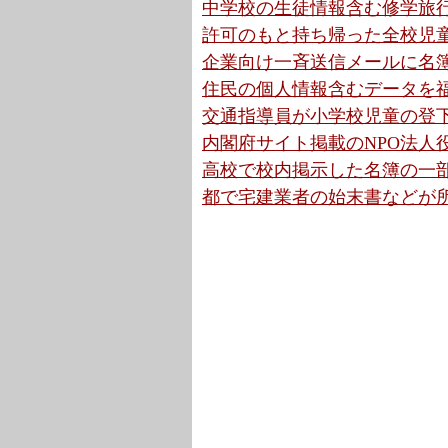
中学校の生徒情報含む修学旅行
許可のもと持ち帰った全校児童
企業向け一斉送信メールに名簿
住民の個人情報含むデータを福
交通指導員が小学校児童の登下
内閣府サイト掲載のNPO法人役
高校で校内掲示した名簿の一部
都で宅建業者の始末書などが所