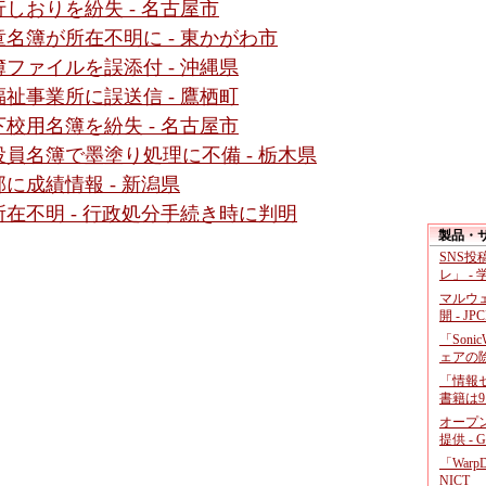
しおりを紛失 - 名古屋市
名簿が所在不明に - 東かがわ市
ファイルを誤添付 - 沖縄県
祉事業所に誤送信 - 鷹栖町
校用名簿を紛失 - 名古屋市
員名簿で墨塗り処理に不備 - 栃木県
に成績情報 - 新潟県
在不明 - 行政処分手続き時に判明
製品・
SNS
レ」 -
マルウ
開 - JP
「Soni
ェアの
「情報セ
書籍は9
オープ
提供 - 
「War
NICT