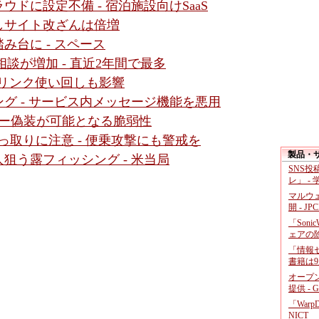
ドに設定不備 - 宿泊施設向けSaaS
しサイト改ざんは倍増
み台に - スペース
談が増加 - 直近2年間で最多
- リンク使い回しも影響
グ - サービス内メッセージ機能を悪用
レスバー偽装が可能となる脆弱性
っ取りに注意 - 便乗攻撃にも警戒を
製品・
狙う露フィッシング - 米当局
SNS
レ」 -
マルウ
開 - JP
「Soni
ェアの
「情報セ
書籍は9
オープ
提供 - 
「War
NICT