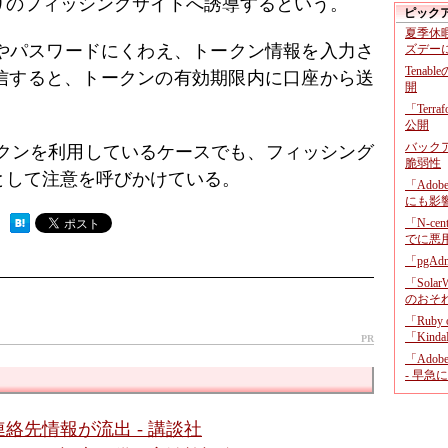
りのフィッシングサイトへ誘導するという。
ピック
夏季休
Dやパスワードにくわえ、トークン情報を入力さ
ズデー
Tenab
信すると、トークンの有効期限内に口座から送
開
「Terr
公開
バックア
トークンを利用しているケースでも、フィッシング
脆弱性
として注意を呼びかけている。
「Adob
にも影
「N-c
 ）
でに悪
「pgA
「Sola
のおそ
「Ruby
「KindaR
PR
「Adob
- 早急
絡先情報が流出 - 講談社