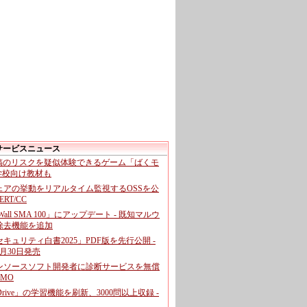
サービスニュース
投稿のリスクを疑似体験できるゲーム「ばくモ
 学校向け教材も
ェアの挙動をリアルタイム監視するOSSを公
CERT/CC
cWall SMA 100」にアップデート - 既知マルウ
除去機能を追加
キュリティ白書2025」PDF版を先行公開 -
月30日発売
ンソースソフト開発者に診断サービスを無償
GMO
pDrive」の学習機能を刷新、3000問以上収録 -