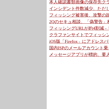
本人確認書類画像の保存先クラウ
インシデント件数減少、ただ
フィッシング被害後、攻撃の踏
2Qのセキュ相談、「偽警告」相
フィッシングURLが約4割減 
クラファンサイトでフィッシン
iOS版「Firefox」にアド
国内ISPのメールアカウント乗
メッセージアプリが標的、要人