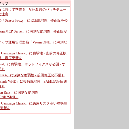
アップ
暇に向けて準備を - 盆休み週のパッチチュー
に注意
leの「Sensor Proxy」にRCE脆弱性 - 修正版を公
aform MCP Server」に深刻な脆弱性 - 修正版が
ップ運用管理製品「Veeam ONE」に深刻な
e Campaign Classic」に脆弱性 - 直前の修正版
響、再度更新を
entral」に脆弱性、ホットフィクスが公開 - す
用も
dmin 4」に深刻な脆弱性 - 前回修正の不備も
rWinds WHD」に複数脆弱性 - SAML認証回避
れも
 on Rails」に深刻な脆弱性
ails2Shell」
e Campaign Classic」に悪用リスク高い脆弱性
に更新を